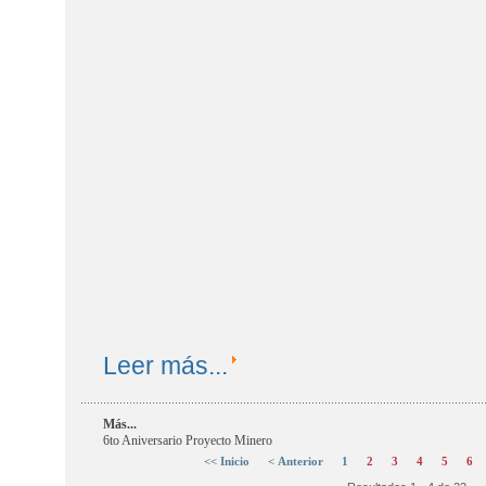
Leer más...
Más...
6to Aniversario Proyecto Minero
<< Inicio
< Anterior
1
2
3
4
5
6