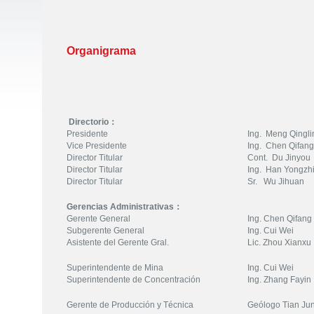
Organigrama
Directorio：
Presidente
Ing. Meng Qingl
Vice Presidente
Ing. Chen Qifang
Director Titular
Cont. Du Jinyou
Director Titular
Ing. Han Yongzh
Director Titular
Sr. Wu Jihuan
Gerencias Administrativas：
Gerente General
Ing. Chen Qifang
Subgerente General
Ing. Cui Wei
Asistente del Gerente Gral.
Lic. Zhou Xianxu
Superintendente de Mina
Ing. Cui Wei
Superintendente de Concentración
Ing. Zhang Fayin
Gerente de Producción y Técnica
Geólogo Tian Jun