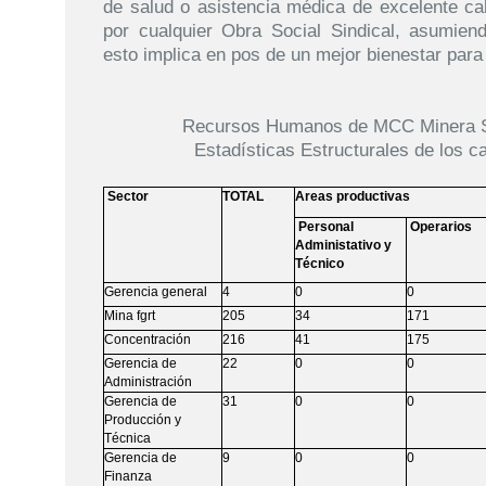
de salud o asistencia médica de excelente cal
por cualquier Obra Social Sindical, asumie
esto implica en pos de un mejor bienestar par
Recursos Humanos de MCC Minera S
Estadísticas Estructurales de los c
Sector
TOTAL
Areas productivas
Personal
Operarios
Administativo y
Técnico
Gerencia general
4
0
0
Mina fgrt
205
34
171
Concentración
216
41
175
Gerencia de
22
0
0
Administración
Gerencia de
31
0
0
Producción y
Técnica
Gerencia de
9
0
0
Finanza