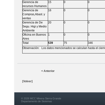
Gerencia de
15
0
0
recursos Humanos
Gerencia de
16
0
0
Compras,Abast. y
ventas
Gerencia de De
20
0
0
Segu. Higi y Medio
Ambiente
Oficina en Buenos
1
0
0
Aires
Total
539
75
346
Observación: Los datos mencionados se calculan hasta el cierre
< Anterior
[Volver]
© 2026 MCC Minera Sierra Grande
Departamento de Sistemas