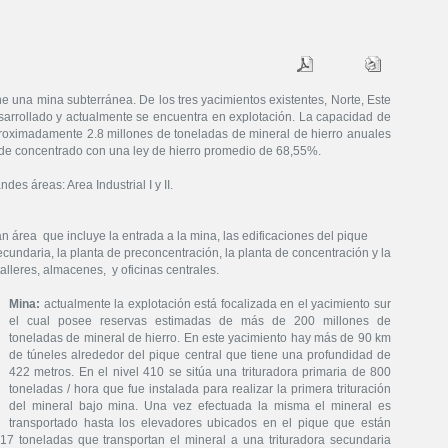
e una mina subterránea. De los tres yacimientos existentes, Norte, Este
esarrollado y actualmente se encuentra en explotación. La capacidad de
proximadamente 2.8 millones de toneladas de mineral de hierro anuales
 de concentrado con una ley de hierro promedio de 68,55%.
es áreas: Area Industrial I y II.
 área que incluye la entrada a la mina, las edificaciones del pique
 secundaria, la planta de preconcentración, la planta de concentración y la
alleres, almacenes, y oficinas centrales.
Mina:
actualmente la explotación está focalizada en el yacimiento sur
el cual posee reservas estimadas de más de 200 millones de
toneladas de mineral de hierro. En este yacimiento hay más de 90 km
de túneles alrededor del pique central que tiene una profundidad de
422 metros. En el nivel 410 se sitúa una trituradora primaria de 800
toneladas / hora que fue instalada para realizar la primera trituración
del mineral bajo mina. Una vez efectuada la misma el mineral es
transportado hasta los elevadores ubicados en el pique que están
7 toneladas que transportan el mineral a una trituradora secundaria