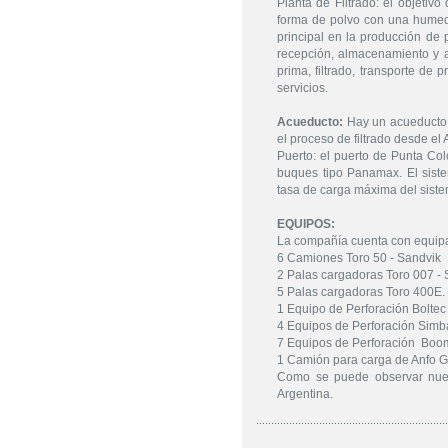
Planta de Filtrado: el objetiv
forma de polvo con una humed
principal en la producción de 
recepción, almacenamiento y a
prima, filtrado, transporte de
servicios.
Acueducto:
Hay un acueducto d
el proceso de filtrado desde el Ar
Puerto: el puerto de Punta Col
buques tipo Panamax. El sist
tasa de carga máxima del siste
EQUIPOS:
La compañía cuenta con equipam
6 Camiones Toro 50 - Sandvik
2 Palas cargadoras Toro 007 -
5 Palas cargadoras Toro 400E. 
1 Equipo de Perforación Bolte
4 Equipos de Perforación Simb
7 Equipos de Perforación Boo
1 Camión para carga de Anfo 
Como se puede observar nues
Argentina.