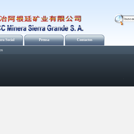
ura Social
Prensa
Contactos
os
.