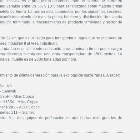
o de la misma es la producción de concentrado de mineral de hierro en
ad variable entre un 5% y 10% para ser utilizado como materia prima
pelets de hierro. La misma está compuesta por los siguientes sectores:
condicionamiento de materia prima, bombeo y distribución de materia
 producto terminado, almacenamiento de producto terminado y sector de
e 32 km que es utilizado para transportar el agua que se recupera en
ea Industrial II al Area Industrial I.
orada fue especialmente construido para la mina a fin de poder cargar
ema de carga cuenta con una cinta transportadora de 1500 metros. La
ma del muelle es de 2000 toneladas por hora.
iento de última generación para la explotación subterránea. A saber:
 Sandvik
- Sandvik
c 235H – Atlas Copco
a H1354 – Atlas Copco
mer R281 – Atlas Copco
Giamec 211 – Giamec
tra flota de equipos de perforación es una de las más grandes de