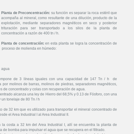
Planta de Preconcentración:
su función es separar la roca estéril que
acompaña al mineral, como resultante de una dilución, producto de la
explotación, mediante separadores magnéticos en seco y posterior
trituración para ser transportado a los silos de la planta de
concentración a razón de 400 tn / h.
Planta de concentración:
en esta planta se logra la concentración de
un proceso de molienda en húmedo:
e agua
compone de 3 líneas iguales con una capacidad de 147 Tn / h de
a por molinos de barras, molinos de piedras, separadores magnéticos,
es de concentrado y colas con recuperación de agua.
ntrado alcanza una ley de Hierro del 68,5% y 0.13 de Fósforo, con una
 un tonelaje de 80 Tn / h
to de 32 km que es utilizado para transportar el mineral concentrado de
e el Area Industrial I al Area Industrial II.
a costa a 32 km del Area Industrial I, allí se encuentra la planta de
asa de bomba para impulsar el agua que se recupera en el filtrado.