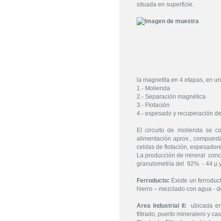
situada en superficie.
la magnetita en 4 etapas, en 
1.- Molienda
2.- Separación magnética
3.- Flotación
4.- espesado y recuperación d
El circuito de molienda se 
alimentación aprox., compuest
celdas de flotación, espesador
La producción de mineral conce
granulometría del 92% - 44 µ y
Ferroducto:
Existe un ferroduc
hierro – mezclado con agua - desd
Area Industrial II:
ubicada en l
filtrado, puerto mineralero y c