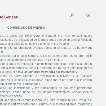
te General
COMUNICADO DE PRENSA
A., a trav
é
s del Se
ñ
or Gerente General, Ing. Han Yongzhi, quiere
 habitantes de la localidad de Sierra Grande que celebraron la Fiesta de
egada, la llegada de un nuevo a
ñ
o en la China Popular.
on una larga jornada de eventos que se inici
ó
a las 18: 00 horas y que
te.
spersaron por el cielo serrano, luces de colores que alumbraron en la
ulo, que se prolongo por algo m
á
s de 15 minutos.
s fue cuando se enton
ó
el -mundialmente conocido- Himno a la Alegr
í
a,
 forma espont
á
nea la gente fue poni
é
ndose de pi
é
y entrelazando sus
 la frase:
“
en que los hombres volver
á
n a ser hermanos
”
.
pueblo de Sierra Grande, la Provincia de R
í
o Negro y la Rep
ú
blica
, que se sucede una celebraci
ó
n binacional y en donde la intenci
ó
n,
con el pueblo y sus autoridades.
nde, las instituciones y los funcionarios de gobierno participaron
aciones, siendo parte de los juegos tradicionales. Artistas locales
xpresi
ó
n art
í
stica.
al, lo origin
ó
el Gerente General, Ing. Han Yongzhi, qui
é
n al ver que el
odos los artistas participar
á
n. Orden
ó
, que se privilegiara a los grupos y