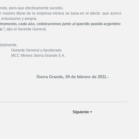
 noto, pero que efectivamente sucedi
ó
.
el m
á
ximo titular de la empresa minera se basa en el afecto
que acerc
ó
, entusiasmo y alegr
í
a.
 momento, cada a
ñ
o, celebraremos junto al querido pueblo argentino
a.
”
,
dijo el Gerente General.
dialmente,
Gerente General y Apoderado
MCC Minera Sierra Grande S.A.
Sierra Grande, 04 de febrero de 2011.-
Siguiente >