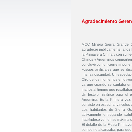
Agradecimiento Geren
MCC Minera Sierra Grande S.
agradecer p
ú
blicamente, a los
la Primavera China y con su ll
Chinos y Argentinos compartier
concluy
ó
con un cierre imponen
Fuegos artificiales que se di
intensa oscuridad. Un espect
á
c
Otro de los momentos emotivo
ya que cuando se cantaba en
manos al tiempo que resaltaban
Un festejo hist
ó
rico para el 
Argentina. Es la Primera vez
consiste en estrechar v
í
nculos 
Los habitantes de Sierra Gra
activamente entregando salut
haci
é
ndose ver
en su m
á
xima e
El detalle de la Fiesta Primaver
tiempo no alcanzaba, para que t