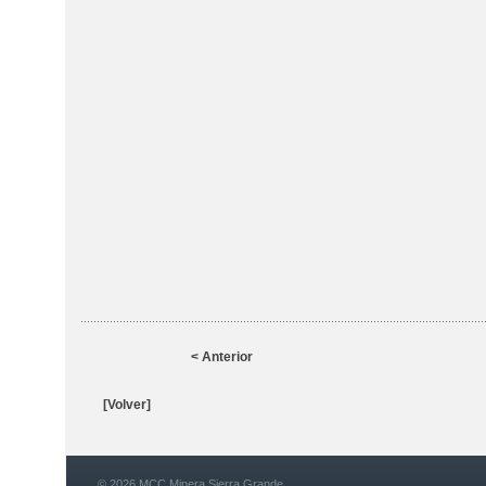
< Anterior
[Volver]
© 2026 MCC Minera Sierra Grande