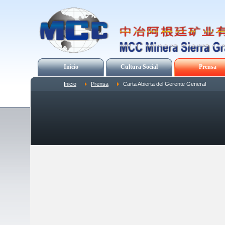
Inicio
Cultura Social
Prensa
Inicio
Prensa
Carta Abierta del Gerente General