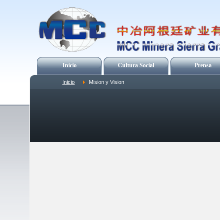
Inicio
Cultura Social
Prensa
Inicio
Mision y Vision